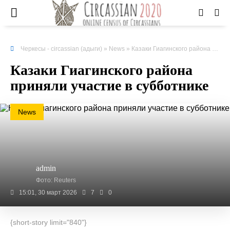
Черкесы - circassian (адыги)
»
News
» Казаки Гиагинского района приняли участие в субботнике
Казаки Гиагинского района
приняли участие в субботнике
News
admin
Фото: Reuters
15:01, 30 март 2026
7
0
{short-story limit="840"}