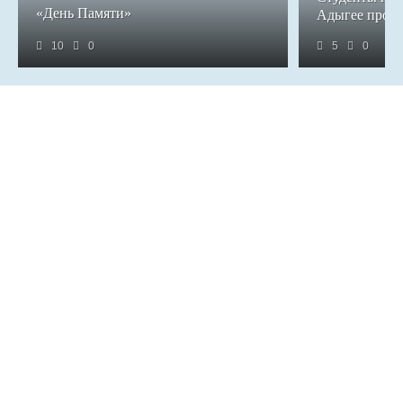
«День Памяти»
Адыгее прош
10
0
5
0