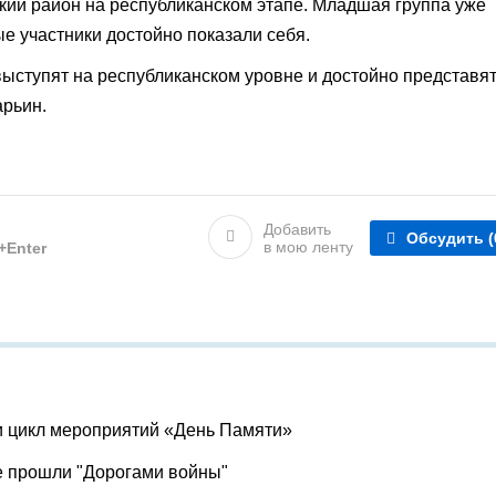
кий район на республиканском этапе. Младшая группа уже
е участники достойно показали себя.
ыступят на республиканском уровне и достойно представя
арьин.
Добавить
Обсудить
(
в мою ленту
l+Enter
и цикл мероприятий «День Памяти»
е прошли "Дорогами войны"