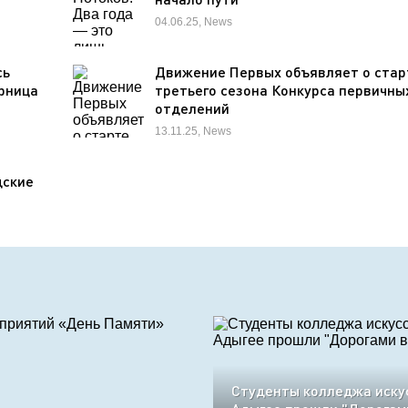
04.06.25, News
сь
Движение Первых объявляет о стар
рница
третьего сезона Конкурса первичны
отделений
13.11.25, News
дские
Студенты колледжа иску