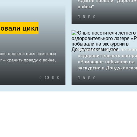
Адыгее прошли "Дорогам
войны"
5
0
овали цикл
Юные посетители летнег
узея провели цикл памятных
оздоровительного лагер
 – хранить правду о войне,
«Ромашка» побывали на
экскурсии в Дондуковско
10
0
8
0