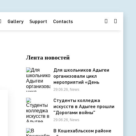
Gallery
Support
Contacts
Лента новостей
Для школьников Адыгеи
организовали цикл
мероприятий «День
Памяти»
29.06.26, News
Студенты колледжа
искусств в Адыгее прошли
"Дорогами войны"
29.06.26, News
В Кошехабльском районе