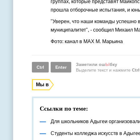
группах, которые представят Майкопс
прошла отборочные испытания, и юны
"Уверен, что наши команды успешно в
муниципалитет", - сообщил Михаил М
Фото: канал в МАХ М. Марьина
Заметили ош
Ы
бку
Ctrl
Enter
Выделите текст и нажмите
Ctr
Мы в
Ссылки по теме:
Для школьников Адыгеи организовал
Студенты колледжа искусств в Адыге