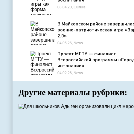
08.04.20, Culture
В Майкопском районе завершила
военно-патриотическая игра «За
2.0»
04.05.26, News
Проект МГТУ — финалист
Всероссийской программы «Горо
интонации»
04.02.26, News
Другие материалы рубрики: