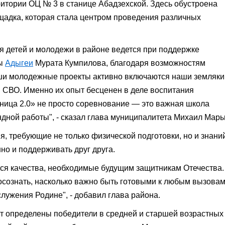
итории ОЦ № 3 в станице Абадзехской. Здесь обустроена
адка, которая стала центром проведения различных
я детей и молодежи в районе ведется при поддержке
вы
Адыгеи
Мурата Кумпилова, благодаря возможностям
ши молодежные проекты активно включаются наши земляки
и СВО. Именно их опыт бесценен в деле воспитания
ница 2.0» не просто соревнование — это важная школа
ндной работы", - сказал глава муниципалитета Михаил Марь
, требующие не только физической подготовки, но и знаний
но и поддерживать друг друга.
ся качества, необходимые будущим защитникам Отечества.
осознать, насколько важно быть готовыми к любым вызовам
лужения Родине", - добавил глава района.
ут определены победители в средней и старшей возрастных