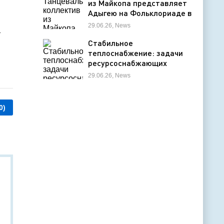
из Майкопа представляет
Адыгею на Фольклориаде в
Уфе
29.06.26, News
т
Стабильное
теплоснабжение: задачи
ресурсоснабжающих
организаций
29.06.26, News
0)