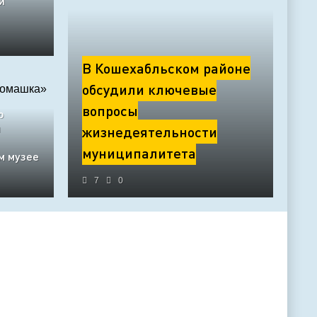
и
В Кошехабльском районе
обсудили ключевые
вопросы
о
я
жизнедеятельности
муниципалитета
м музее
7
0