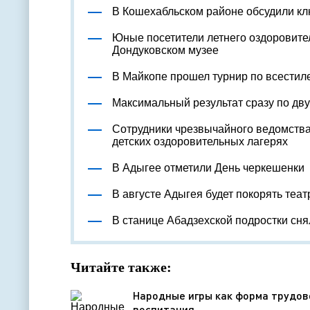
В Кошехабльском районе обсудили к
Юные посетители летнего оздоровите
Дондуковском музее
В Майкопе прошел турнир по всестил
Максимальный результат сразу по дв
Сотрудники чрезвычайного ведомства
детских оздоровительных лагерях
В Адыгее отметили День черкешенки
В августе Адыгея будет покорять теа
В станице Абадзехской подростки сн
Читайте также:
Народные игры как форма трудов
воспитания