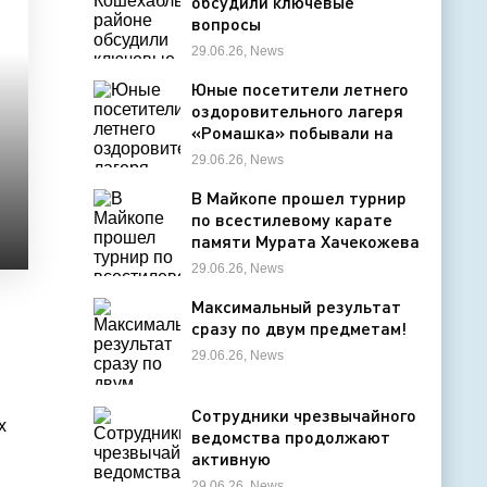
обсудили ключевые
вопросы
жизнедеятельности
29.06.26, News
муниципалитета
Юные посетители летнего
оздоровительного лагеря
«Ромашка» побывали на
экскурсии в Дондуковском
29.06.26, News
музее
В Майкопе прошел турнир
по всестилевому карате
памяти Мурата Хачекожева
29.06.26, News
Максимальный результат
сразу по двум предметам!
29.06.26, News
,
Сотрудники чрезвычайного
х
ведомства продолжают
активную
профилактическую
29.06.26, News