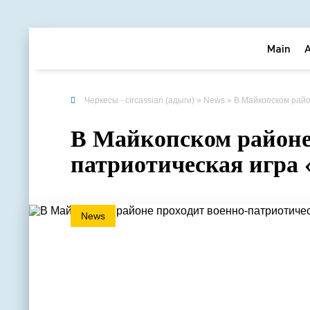
Main
Черкесы - circassian (адыги)
»
News
» В Майкопском райо
В Майкопском районе
патриотическая игра 
News