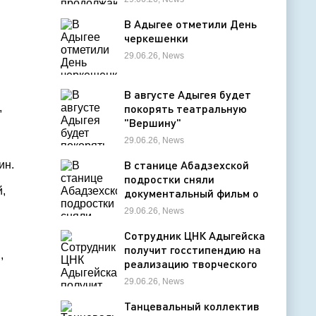
деятельность в детских
оздоровительных лагерях
В Адыгее отметили День
черкешенки
29.06.26, News
В августе Адыгея будет
,
покорять театральную
"Вершину"
29.06.26, News
В станице Абадзехской
ин.
подростки сняли
,
документальный фильм о
цирковой студии
29.06.26, News
Сотрудник ЦНК Адыгейска
получит госстипендию на
,
реализацию творческого
проекта в области
29.06.26, News
кинематографии
Танцевальный коллектив