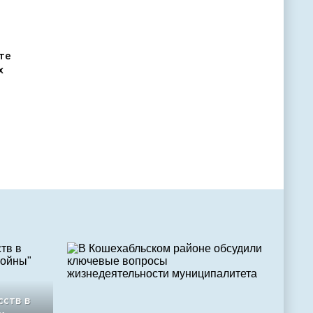
те
х
сств в