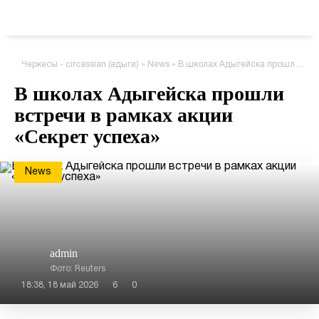
Черкесы - circassian (адыги)
»
News
» В школах Адыгейска прошли встречи в рамках акции «Секрет успеха»
В школах Адыгейска прошли
встречи в рамках акции
«Секрет успеха»
News
admin
Фото: Reuters
18:38, 18 май 2026
6
0