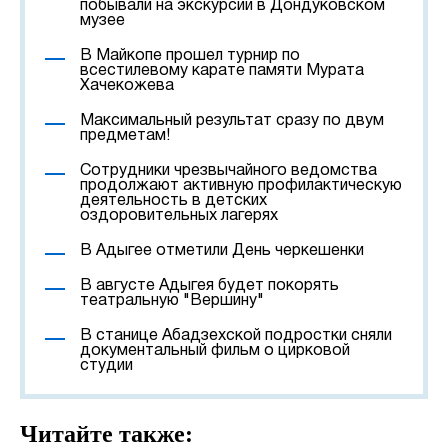
побывали на экскурсии в Дондуковском
музее
В Майкопе прошел турнир по
всестилевому карате памяти Мурата
Хачекожева
Максимальный результат сразу по двум
предметам!
Сотрудники чрезвычайного ведомства
продолжают активную профилактическую
деятельность в детских
оздоровительных лагерях
В Адыгее отметили День черкешенки
В августе Адыгея будет покорять
театральную "Вершину"
В станице Абадзехской подростки сняли
документальный фильм о цирковой
студии
Читайте также: