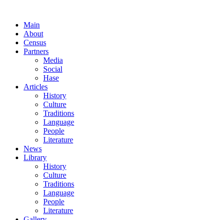
Main
About
Census
Partners
Media
Social
Hase
Articles
History
Culture
Traditions
Language
People
Literature
News
Library
History
Culture
Traditions
Language
People
Literature
Gallery