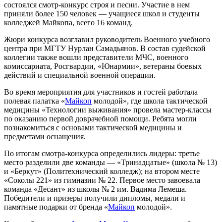
состоялся смотр-конкурс строя и песни. Участие в нем
приняли более 150 человек — учащиеся школ и студенты
колледжей Майкопа, всего 16 команд.
Жюри конкурса возглавил руководитель Военного учебного
центра при МГТУ Нурлан Самадьянов. В состав судейской
коллегии также вошли представители МЧС, военного
комиссариата, Росгвардии, «Юнармии», ветераны боевых
действий и специальной военной операции.
Во время мероприятия для участников и гостей работала
полевая палатка «
Майкоп
молодой», где школа тактической
медицины «Технологии выживания» провела мастер-классы
по оказанию первой доврачебной помощи. Ребята могли
познакомиться с основами тактической медицины и
предметами оснащения.
По итогам смотра-конкурса определились лидеры: третье
место разделили две команды — «Тринадцатые» (школа № 13)
и «Беркут» (Политехнический колледж); на втором месте
«Соколы 221» из гимназии № 22. Первое место завоевала
команда «Десант» из школы № 2 им. Вадима Лемеша.
Победители и призеры получили дипломы, медали и
памятные подарки от бренда «
Майкоп
молодой».