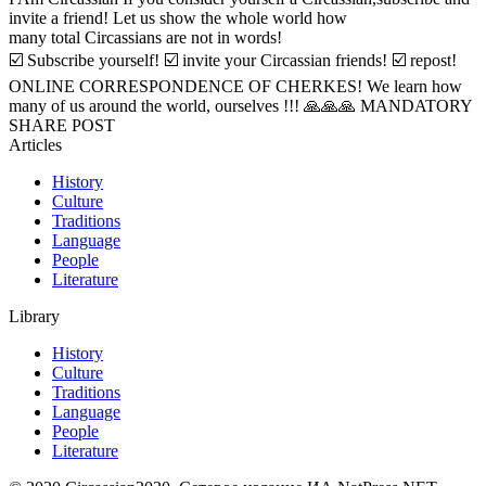
invite a friend! Let us show the whole world how
many total Circassians are not in words!
☑️ Subscribe yourself! ☑️ invite your Circassian friends! ☑️ repost!
ONLINE CORRESPONDENCE OF CHERKES! We learn how
many of us around the world, ourselves !!! 🙏🙏🙏 MANDATORY
SHARE POST
Articles
History
Culture
Traditions
Language
People
Literature
Library
History
Culture
Traditions
Language
People
Literature