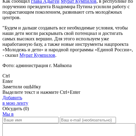
Как сообщил
глава Адыгеи
Мурат Кумпилов
, в республике по
поручению президента Владимира Путина усилили работу с
подрастающим поколением, развивают сеть молодёжных
центров.
"Будем и дальше создавать все необходимые условия, чтобы
наши дети могли раскрывать свой потенциал и достигать
самых высоких вершин. Для этого используем уже
наработанную базу, а также новые инструменты нацпроекта
«Молодежь и дети» и народной программы «Единой России»,
- сказал
Мурат Кумпилов
.
Фото: администрация г. Майкопа
Ctrl
Enter
Заметили ош
Ы
бку
Выделите текст и нажмите
Ctrl+Enter
Добавить
в мою ленту
Обсудить
(0)
Мы в