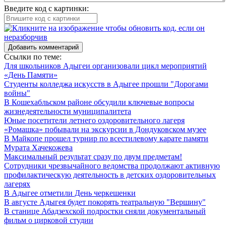
Введите код с картинки:
Добавить комментарий
Ссылки по теме:
Для школьников Адыгеи организовали цикл мероприятий
«День Памяти»
Студенты колледжа искусств в Адыгее прошли "Дорогами
войны"
В Кошехабльском районе обсудили ключевые вопросы
жизнедеятельности муниципалитета
Юные посетители летнего оздоровительного лагеря
«Ромашка» побывали на экскурсии в Дондуковском музее
В Майкопе прошел турнир по всестилевому карате памяти
Мурата Хачекожева
Максимальный результат сразу по двум предметам!
Сотрудники чрезвычайного ведомства продолжают активную
профилактическую деятельность в детских оздоровительных
лагерях
В Адыгее отметили День черкешенки
В августе Адыгея будет покорять театральную "Вершину"
В станице Абадзехской подростки сняли документальный
фильм о цирковой студии