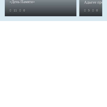
«День Памяти»
Адыгее прош
11
0
5
0