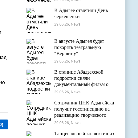
оздоровительных лагерях
В Адыгее отметили День
черкешенки
29.06.26, News
т
В августе Адыгея будет
покорять театральную
"Вершину"
лад
29.06.26, News
В станице Абадзехской
подростки сняли
но
документальный фильм о
цирковой студии
29.06.26, News
Сотрудник ЦНК Адыгейска
получит госстипендию на
реализацию творческого
проекта в области
29.06.26, News
0)
кинематографии
Танцевальный коллектив из