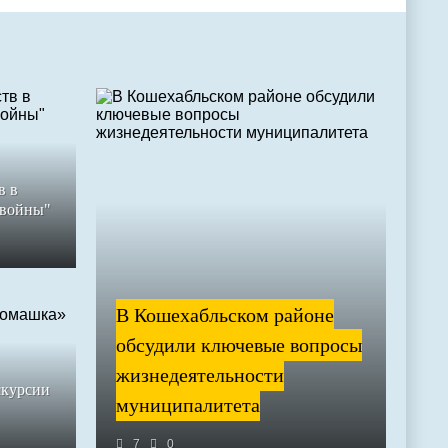
в в
 войны"
В Кошехабльском районе
обсудили ключевые вопросы
жизнедеятельности
скурсии
муниципалитета
7
0