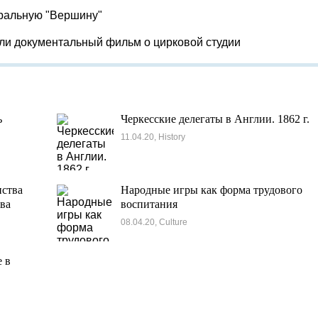
тральную "Вершину"
яли документальный фильм о цирковой студии
ь
Черкесские делегаты в Англии. 1862 г.
11.04.20, History
нства
Народные игры как форма трудового
ва
воспитания
08.04.20, Culture
 в