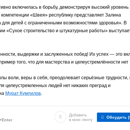
тивно включилась в борьбу, демонстрируя высокий уровень
 в компетенции «Швея» республику представляет Залина
для детей с ограниченными возможностями здоровья». В
ции «Сухое строительство и штукатурные работы» выступае
ности, выдержки и заслуженных побед! Их успех — это вк
пример того, что для мастерства и целеустремлённости нет
лы воли, веры в себя, преодолевает серьёзные трудности, 
для целеустремленных людей нет никаких преград и
она
Мурат Кумпилов
.
Добавить
Обсудить
(
в мою ленту
l+Enter