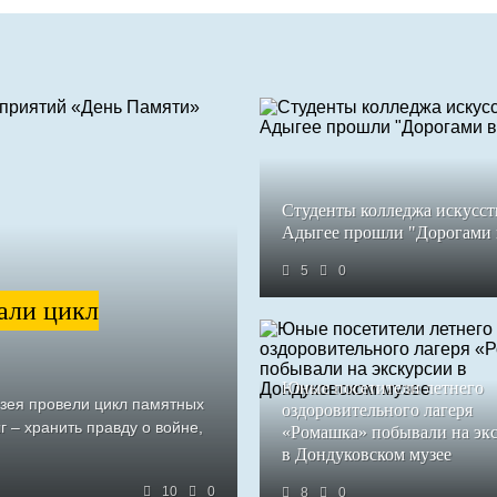
Студенты колледжа искусст
Адыгее прошли "Дорогами
5
0
али цикл
Юные посетители летнего
узея провели цикл памятных
оздоровительного лагеря
 – хранить правду о войне,
«Ромашка» побывали на эк
в Дондуковском музее
10
0
8
0