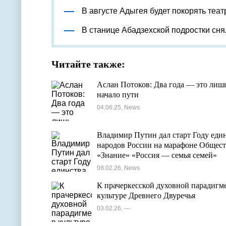
В августе Адыгея будет покорять теа
В станице Абадзехской подростки сн
Читайте также:
Аслан Потоков: Два года — это лиш
начало пути
04.06.25, News
Владимир Путин дал старт Году еди
народов России на марафоне Общест
«Знание» «Россия — семья семей»
08.02.26, News
К прачеркесской духовной парадигме
культуре Древнего Двуречья
03.02.26, ---