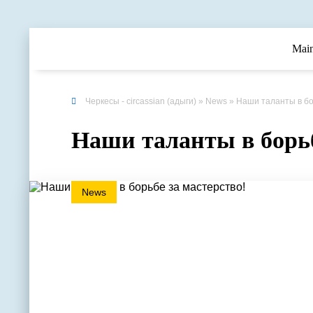
Mai
Черкесы - circassian (адыги)
»
News
» Наши таланты в бо
Наши таланты в борьб
News