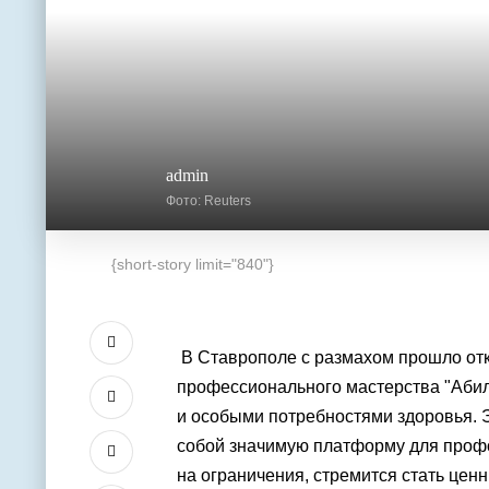
admin
Фото: Reuters
{short-story limit="840"}
В Ставрополе с размахом прошло от
профессионального мастерства "Абил
и особыми потребностями здоровья. Э
собой значимую платформу для профо
на ограничения, стремится стать це