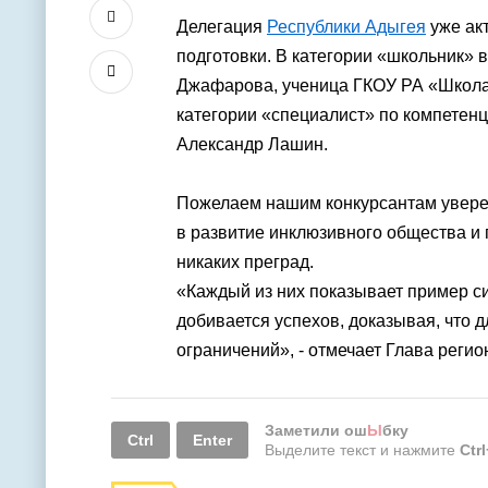
Делегация
Республики Адыгея
уже ак
подготовки. В категории «школьник»
Джафарова, ученица ГКОУ РА «Школа 
категории «специалист» по компетен
Александр Лашин.
Пожелаем нашим конкурсантам уверен
в развитие инклюзивного общества и 
никаких преград.
«Каждый из них показывает пример си
добивается успехов, доказывая, что 
ограничений», - отмечает Глава реги
Заметили ош
Ы
бку
Ctrl
Enter
Выделите текст и нажмите
Ctr