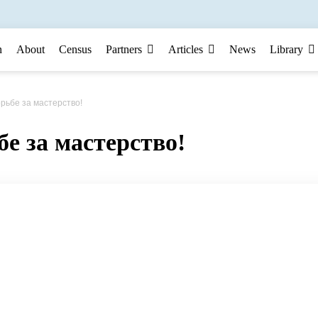
n
About
Census
Partners
Articles
News
Library
рьбе за мастерство!
е за мастерство!