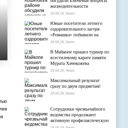
обсудили ключевые вопросы
жизнедеятельности
муниципалитета
29.06.26, News
Юные посетители летнего
оздоровительного лагеря
«Ромашка» побывали на
экскурсии в Дондуковском
29.06.26, News
музее
В Майкопе прошел турнир по
всестилевому карате памяти
Мурата Хачекожева
29.06.26, News
Максимальный результат
сразу по двум предметам!
29.06.26, News
тью
вляя
Сотрудники чрезвычайного
ведомства продолжают
ря
активную профилактическую
деятельность в детских
29.06.26, News