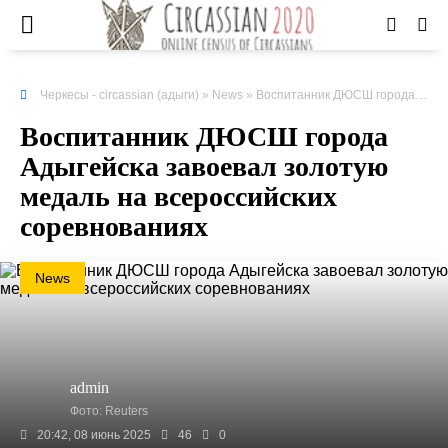
Черкесы - circassian (адыги)
»
News
» Воспитанник ДЮСШ города Адыгейска завоевал золотую медаль на всероссийских соревнованиях
Воспитанник ДЮСШ города
Адыгейска завоевал золотую
медаль на всероссийских
соревнованиях
News
admin
Фото: Reuters
20:42, 08 июнь 2025
46
0