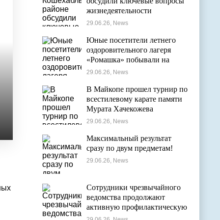
обсудили ключевые вопросы
жизнедеятельности
муниципалитета
29.06.26, News
Юные посетители летнего
оздоровительного лагеря
«Ромашка» побывали на
экскурсии в Дондуковском
29.06.26, News
музее
В Майкопе прошел турнир по
всестилевому карате памяти
Мурата Хачекожева
29.06.26, News
Максимальный результат
сразу по двум предметам!
29.06.26, News
Сотрудники чрезвычайного
ных
ведомства продолжают
активную профилактическую
деятельность в детских
29.06.26, News