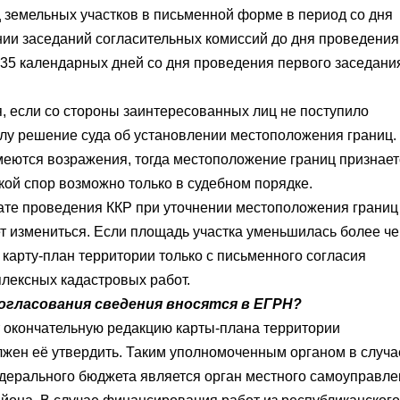
 земельных участков в письменной форме в период со дня
ии заседаний согласительных комиссий до дня проведения
е 35 календарных дней со дня проведения первого заседани
, если со стороны заинтересованных лиц не поступило
илу решение суда об установлении местоположения границ.
меются возражения, тогда местоположение границ признает
кой спор возможно только в судебном порядке.
тате проведения ККР при уточнении местоположения границ
ет измениться. Если площадь участка уменьшилась более ч
 карту-план территории только с письменного согласия
плексных кадастровых работ.
согласования сведения вносятся в ЕГРН?
 окончательную редакцию карты-плана территории
лжен её утвердить. Таким уполномоченным органом в случа
едерального бюджета является орган местного самоуправл