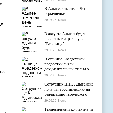
оздоровительных лагерях
з
В Адыгее отметили День
черкешенки
29.06.26, News
ся
В августе Адыгея будет
покорять театральную
"Вершину"
29.06.26, News
В станице Абадзехской
подростки сняли
документальный фильм о
нно
цирковой студии
29.06.26, News
Сотрудник ЦНК Адыгейска
получит госстипендию на
реализацию творческого
проекта в области
29.06.26, News
кинематографии
Танцевальный коллектив из
, а