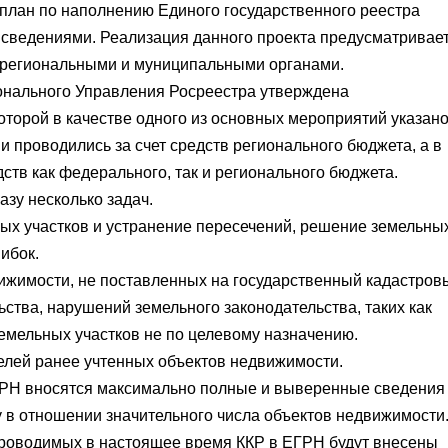
лан по наполнению Единого государственного реестра
сведениями. Реализация данного проекта предусматривае
 региональными и муниципальными органами.
онального
Управления Росреестра
утверждена
оторой в качестве одного из основных мероприятий указан
и проводились за счет средств регионального бюджета, а в
дств как федерального, так и регионального бюджета.
зу несколько задач.
ных участков и устранение пересечений, решение земельны
ибок.
ижимости, не поставленных на государственный кадастров
ьства, нарушений земельного законодательства, таких как
емельных участков не по целевому назначению.
елей ранее учтенных объектов недвижимости.
ЕГРН вносятся максимально полные и выверенные сведения
у в отношении значительного числа объектов недвижимости
проводимых в настоящее время ККР в ЕГРН будут внесены