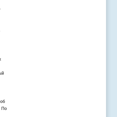
т
о
х
ый
 об
. По