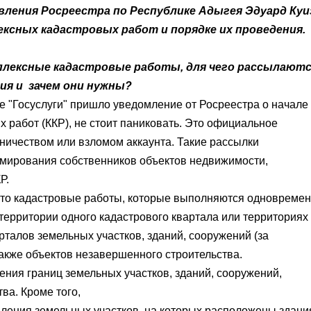
вления Росреестра
по
Республике Адыгея
Эдуард Куи
ексных кадастровых работ и порядке их проведения.
мплексные кадастровые работы, для чего рассылают
ния и зачем они нужны?
е "Госуслуги"
пришло уведомление от
Росреестра
о начале
работ (ККР), не стоит паниковать. Это официальное
ничеством или взломом аккаунта. Такие рассылки
мирования собственников объектов недвижимости,
Р.
это кадастровые работы, которые выполняются одновреме
территории одного кадастрового квартала или территориях
талов земельных участков, зданий, сооружений (за
акже объектов незавершенного строительства.
ния границ земельных участков, зданий, сооружений,
ва. Кроме того,
ления земельных участков, на которых расположены здания