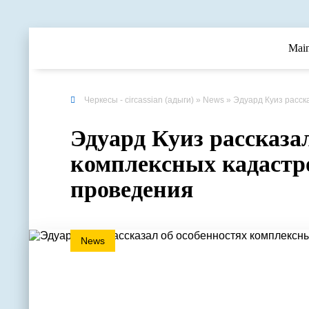
Mai
Черкесы - circassian (адыги)
»
News
» Эдуард Куиз расск
Эдуард Куиз рассказа
комплексных кадастро
проведения
News