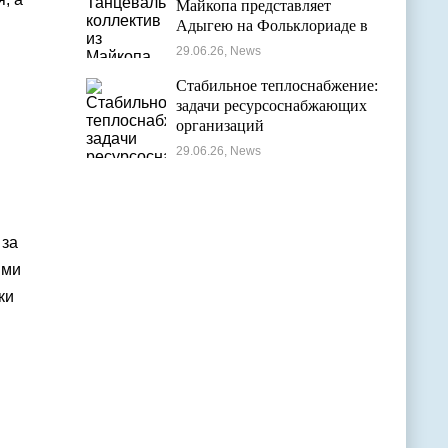
Майкопа представляет
Адыгею на Фольклориаде в
Уфе
29.06.26, News
Стабильное теплоснабжение:
задачи ресурсоснабжающих
организаций
29.06.26, News
 за
ыми
ки