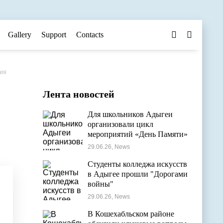
Gallery
Support
Contacts
ния
Лента новостей
Для школьников Адыгеи
организовали цикл
мероприятий «День Памяти»
29.06.26, News
Студенты колледжа искусств
в Адыгее прошли "Дорогами
войны"
29.06.26, News
В Кошехабльском районе