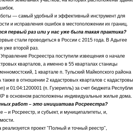
шибок.
работы — самый удобный и эффективный инструмент для
ости и исправления ошибок в местоположении их границ.
я первый раз или у нас уже была такая практика?
ервые стали проводиться в
России
с 2015 года. В
Адыгее
я уже второй раз.
е
Управление Росреестра
поступили извещения о начале
тровых кварталов, а именно в 55 кварталах станицы
менномостский
, 1 квартале п. Тульский Майкопского района
А также в отношении 2 кадастровых кварталов с кадастров
оп
) и 01:04:1200001 (п. Гузерипль) за счет бюджета
Республи
ККР в основном расположены индивидуальные жилые дома.
анных работ – это инициатива
Росреестра
?
е – и
Росреестр
, и субъект, и муниципалитеты, и,
мости.
а реализуется проект "Полный и точный реестр",