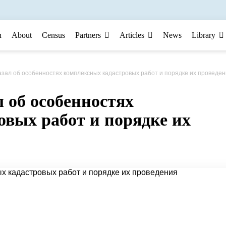
n
About
Census
Partners
Articles
News
Library
азал об особенностях комплексных кадастровых работ и порядке их проведе
л об особенностях
вых работ и порядке их