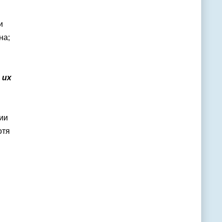
и
на;
 их
ии
отя