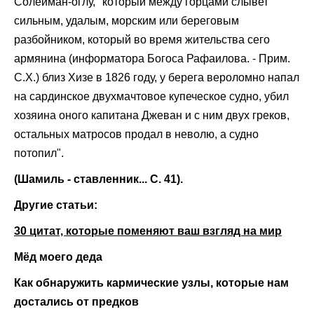
Солейман-оглу, "который между горцами слывет
сильным, удалым, морским или береговым
разбойником, который во время жительства сего
армянина (информатора Богоса Рафаилова. - Прим.
С.Х.) близ Хизе в 1826 году, у берега вероломно напал
на сардинское двухмачтовое купеческое судно, убил
хозяина оного капитана Джеван и с ним двух греков,
остальных матросов продал в неволю, а судно
потопил".
(Шамиль - ставленник... С. 41).
Другие статьи:
30 цитат, которые поменяют ваш взгляд на мир
Мёд моего деда
Как обнаружить кармические узлы, которые нам
достались от предков