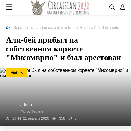
Черкесы - circassian (адыги)
»
Articles
»
History
» Али-бей прибыл на собственном корвете "Мисомврио" и был арестован
Али-бей прибыл на
собственном корвете
"Мисомврио" и был арестован
History
admin
Фото: Reuters
20:44, 21 апрель 2020
358
0