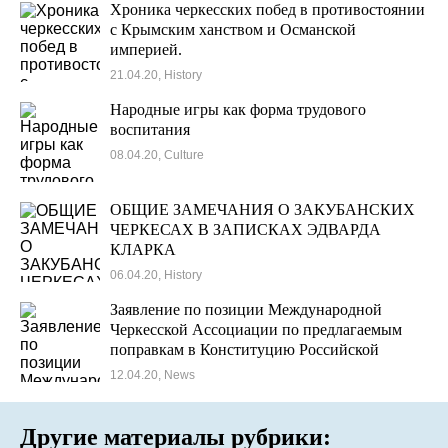
Хроника черкесских побед в противостоянии
с Крымским ханством и Османской
империей.
21.04.20, History
Народные игры как форма трудового
воспитания
08.04.20, Culture
ОБЩИЕ ЗАМЕЧАНИЯ О ЗАКУБАНСКИХ
ЧЕРКЕСАХ В ЗАПИСКАХ ЭДВАРДА
КЛАРКА
06.04.20, History
Заявление по позиции Международной
Черкесской Ассоциации по предлагаемым
поправкам в Конституцию Российской
Федерации
12.04.20, News
Другие материалы рубрики: