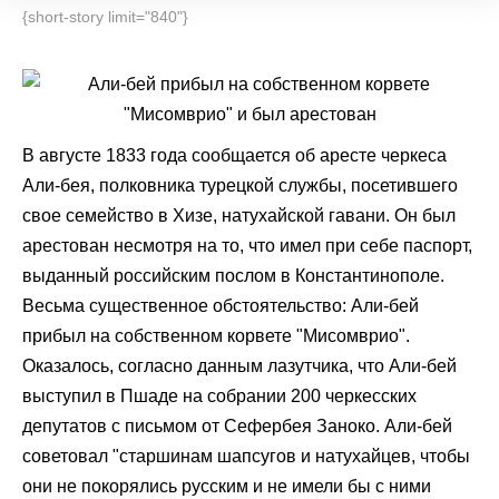
{short-story limit="840"}
В августе 1833 года сообщается об аресте черкеса
Али-бея, полковника турецкой службы, посетившего
свое семейство в Хизе, натухайской гавани. Он был
арестован несмотря на то, что имел при себе паспорт,
выданный российским послом в Константинополе.
Весьма существенное обстоятельство: Али-бей
прибыл на собственном корвете "Мисомврио".
Оказалось, согласно данным лазутчика, что Али-бей
выступил в Пшаде на собрании 200 черкесских
депутатов с письмом от Сефербея Заноко. Али-бей
советовал "старшинам шапсугов и натухайцев, чтобы
они не покорялись русским и не имели бы с ними