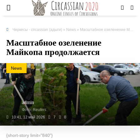
Черкесы - circassian (адыги)
»
News
» Масштабное озеленение Майкопа продолжается
Масштабное озеленение
Майкопа продолжается
News
admin
Фото: Reuters
10:41, 12 май 2026
7
0
{short-story limit="840"}