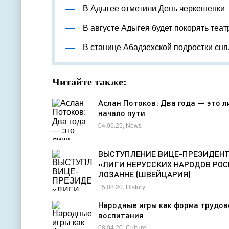
В Адыгее отметили День черкешенки
В августе Адыгея будет покорять теа
В станице Абадзехской подростки сн
Читайте также:
Аслан Потоков: Два года — это 
начало пути
04.06.25, News
ВЫСТУПЛЕНИЕ ВИЦЕ-ПРЕЗИДЕН
«ЛИГИ НЕРУССКИХ НАРОДОВ РОС
ЛОЗАННЕ (ШВЕЙЦАРИЯ)
15.08.20, History
Народные игры как форма трудов
воспитания
08.04.20, Culture