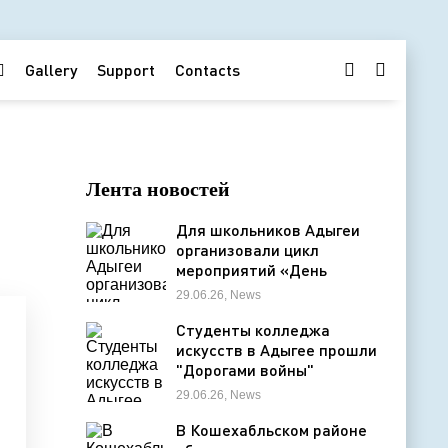
Gallery
Support
Contacts
Лента новостей
Для школьников Адыгеи
организовали цикл
мероприятий «День
Памяти»
29.06.26, News
Студенты колледжа
искусств в Адыгее прошли
"Дорогами войны"
29.06.26, News
В Кошехабльском районе