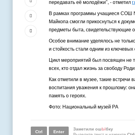
передавать её молодёжи", - отметил
г
В рамках программы учащиеся СОШ № 1
Майкопа смогли прикоснуться к докум
предметы быта, свидетельствующие о
Особое внимание уделялось не только
и стойкость стали одним из ключевых
Цикл мероприятий был посвящен не т
всех, кто отдал жизнь за свободу Род
Как отметили в музее, такие встречи 
воспитания уважения к прошлому: он
память о героях.
Фото: Национальный музей РА
Заметили ош
Ы
бку
Ctrl
Enter
Выделите текст и нажмите
Ctr