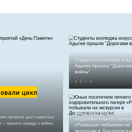
Студенты колледжа иску
Адыгее прошли "Дорогам
войны"
5
0
овали цикл
Юные посетители летнег
узея провели цикл памятных
оздоровительного лагер
 – хранить правду о войне,
«Ромашка» побывали на
экскурсии в Дондуковско