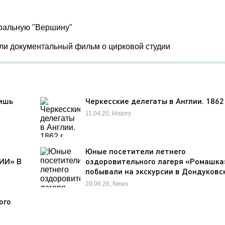
тральную "Вершину"
яли документальный фильм о цирковой студии
лишь
Черкесские делегаты в Англии. 1862 
11.04.20, History
Т
Юные посетители летнего
ИИ» В
оздоровительного лагеря «Ромашка
побывали на экскурсии в Дондуковс
музее
29.06.26, News
ого