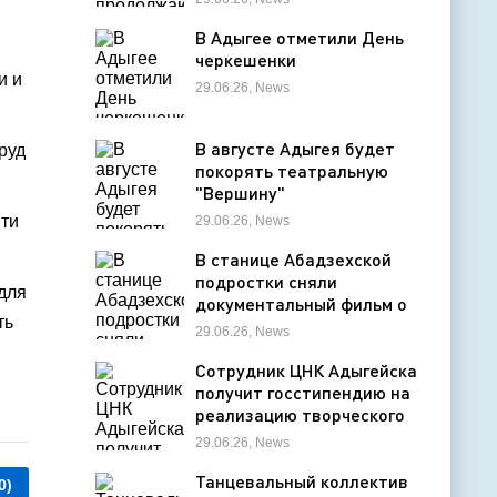
деятельность в детских
оздоровительных лагерях
В Адыгее отметили День
черкешенки
и и
29.06.26, News
В августе Адыгея будет
руд
покорять театральную
"Вершину"
яти
29.06.26, News
В станице Абадзехской
подростки сняли
 для
документальный фильм о
ть
цирковой студии
29.06.26, News
Сотрудник ЦНК Адыгейска
получит госстипендию на
реализацию творческого
проекта в области
29.06.26, News
кинематографии
Танцевальный коллектив
0)