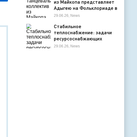
из Майкопа представляет
Адыгею на Фольклориаде в
Уфе
29.06.26, News
Стабильное
теплоснабжение: задачи
ресурсоснабжающих
организаций
29.06.26, News