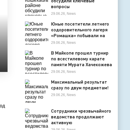
обсудили ключевые
вопросы
жизнедеятельности
29.06.26, News
муниципалитета
Юные посетители летнего
оздоровительного лагеря
«Ромашка» побывали на
экскурсии в Дондуковском
29.06.26, News
музее
В Майкопе прошел турнир
по всестилевому карате
памяти Мурата Хачекожева
29.06.26, News
Максимальный результат
сразу по двум предметам!
29.06.26, News
под
Сотрудники чрезвычайного
ведомства продолжают
активную
профилактическую
29.06.26, News