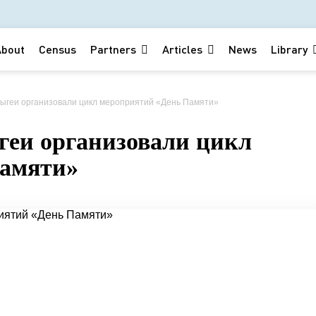
About
Census
Partners
Articles
News
Library
ыгеи организовали цикл мероприятий «День Памяти»
еи организовали цикл
Памяти»