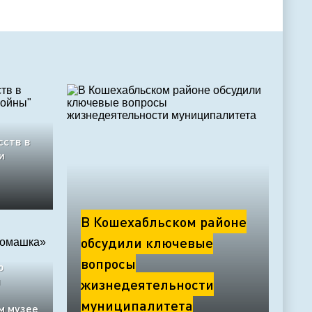
сств в
и
В Кошехабльском районе
обсудили ключевые
вопросы
о
я
жизнедеятельности
муниципалитета
м музее