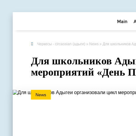
Main
Черкесы - circassian (адыги)
»
News
» Для школьников Ад
Для школьников Адыг
мероприятий «День 
News