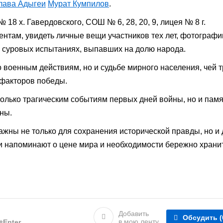
лава Адыгеи
Мурат Кумпилов
.
8 х. Гавердовского, СОШ № 6, 28, 20, 9, лицея № 8 г.
ентам, увидеть личные вещи участников тех лет, фотографи
 суровых испытаниях, выпавших на долю народа.
 военным действиям, но и судьбе мирного населения, чей т
 факторов победы.
олько трагическим событиям первых дней войны, но и пам
ины.
важны не только для сохранения исторической правды, но и
и напоминают о цене мира и необходимости бережно храни
Добавить
Обсудить
(
в мою ленту
l+Enter