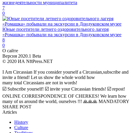
жизнедеятельности муниципалитета
7
0
Юные посетители летнего оздоровительного лагеря
«Ромашка» побывали на экскурсии в Дондуковском музее
8
0
О сайте
Версия 2020.1 Beta
© 2020 ИА NftPress.NET
I Am Circassian If you consider yourself a Circassian,subscribe and
invite a friend! Let us show the whole world how
many total Circassians are not in words!
☑️ Subscribe yourself! ☑️ invite your Circassian friends! ☑️ repost!
ONLINE CORRESPONDENCE OF CHERKES! We learn how
many of us around the world, ourselves !!! 🙏🙏🙏 MANDATORY
SHARE POST
Articles
History
Culture
Traditions