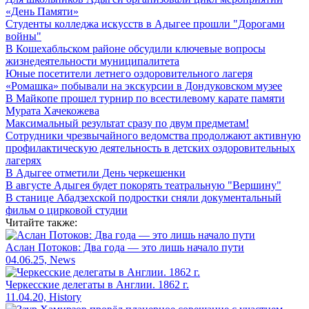
«День Памяти»
Студенты колледжа искусств в Адыгее прошли "Дорогами
войны"
В Кошехабльском районе обсудили ключевые вопросы
жизнедеятельности муниципалитета
Юные посетители летнего оздоровительного лагеря
«Ромашка» побывали на экскурсии в Дондуковском музее
В Майкопе прошел турнир по всестилевому карате памяти
Мурата Хачекожева
Максимальный результат сразу по двум предметам!
Сотрудники чрезвычайного ведомства продолжают активную
профилактическую деятельность в детских оздоровительных
лагерях
В Адыгее отметили День черкешенки
В августе Адыгея будет покорять театральную "Вершину"
В станице Абадзехской подростки сняли документальный
фильм о цирковой студии
Читайте также:
Аслан Потоков: Два года — это лишь начало пути
04.06.25, News
Черкесские делегаты в Англии. 1862 г.
11.04.20, History