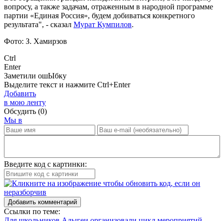
вопросу, а также задачам, отраженным в народной программе
партии «Единая Россия», будем добиваться конкретного
результата", - сказал
Мурат Кумпилов
.
Фото: З. Хамирзов
Ctrl
Enter
Заметили ош
Ы
бку
Выделите текст и нажмите
Ctrl+Enter
Добавить
в мою ленту
Обсудить
(0)
Мы в
Введите код с картинки:
Добавить комментарий
Ссылки по теме:
Для школьников Адыгеи организовали цикл мероприятий