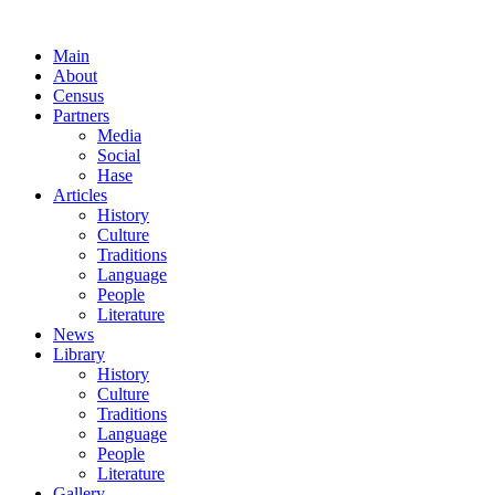
Main
About
Census
Partners
Media
Social
Hase
Articles
History
Culture
Traditions
Language
People
Literature
News
Library
History
Culture
Traditions
Language
People
Literature
Gallery