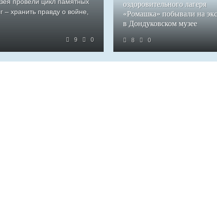
узея провели цикл памятных
оздоровительного лагеря
 – хранить правду о войне,
«Ромашка» побывали на эк
в Дондуковском музее
9
0
8
0