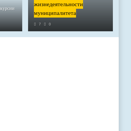
жизнедеятельности
скурсии
муниципалитета
7
0