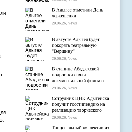
оздоровительных лагерях
В Адыгее отметили День
али
черкешенки
29.06.26, News
В августе Адыгея будет
покорять театральную
"Вершину"
о
29.06.26, News
В станице Абадзехской
о
подростки сняли
документальный фильм о
.
цирковой студии
29.06.26, News
Сотрудник ЦНК Адыгейска
получит госстипендию на
реализацию творческого
для
проекта в области
29.06.26, News
я».
кинематографии
Танцевальный коллектив из