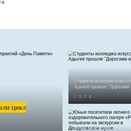
 в
Студенты колледжа искусст
Адыгее прошли "Дорогами
5
0
али цикл
Юные посетители летнего