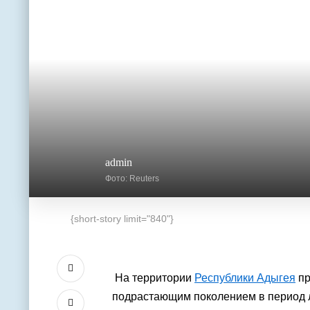
admin
Фото: Reuters
{short-story limit="840"}
На территории
Республики Адыгея
пр
подрастающим поколением в период л