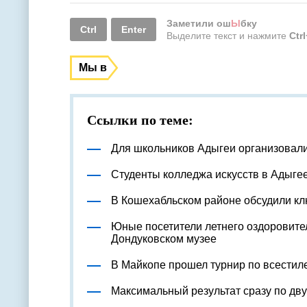
Заметили ош
Ы
бку
Ctrl
Enter
Выделите текст и нажмите
Ctr
Мы в
Ссылки по теме:
Для школьников Адыгеи организовал
Студенты колледжа искусств в Адыге
В Кошехабльском районе обсудили к
Юные посетители летнего оздоровите
Дондуковском музее
В Майкопе прошел турнир по всестил
Максимальный результат сразу по дв