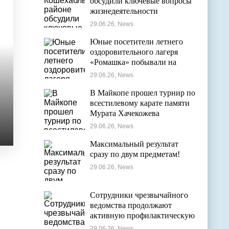
обсудили ключевые вопросы
жизнедеятельности
муниципалитета
29.06.26, News
Юные посетители летнего
оздоровительного лагеря
«Ромашка» побывали на
экскурсии в Дондуковском
29.06.26, News
музее
В Майкопе прошел турнир по
всестилевому карате памяти
Мурата Хачекожева
29.06.26, News
Максимальный результат
сразу по двум предметам!
29.06.26, News
Сотрудники чрезвычайного
ведомства продолжают
активную профилактическую
деятельность в детских
29.06.26, News