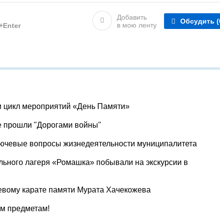
Добавить
Обсудить
(
в мою ленту
l+Enter
и цикл мероприятий «День Памяти»
е прошли "Дорогами войны"
лючевые вопросы жизнедеятельности муниципалитета
льного лагеря «Ромашка» побывали на экскурсии в
евому карате памяти Мурата Хачекожева
ум предметам!