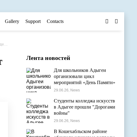
Gallery
Support
Contacts
рях
Лента новостей
т
Для школьников Адыгеи
организовали цикл
мероприятий «День Памяти»
29.06.26, News
Студенты колледжа искусств
в Адыгее прошли "Дорогами
войны"
29.06.26, News
В Кошехабльском районе