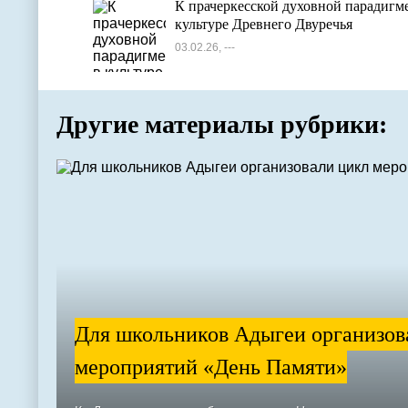
К прачеркесской духовной парадигме
культуре Древнего Двуречья
03.02.26, ---
Другие материалы рубрики:
Для школьников Адыгеи организов
мероприятий «День Памяти»