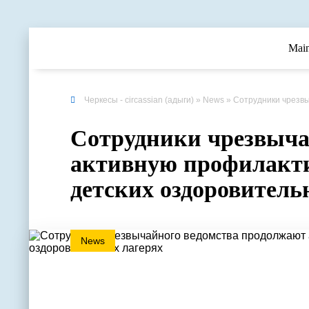
Mai
Черкесы - circassian (адыги)
»
News
» Сотрудники чрезвычайног
Сотрудники чрезвыча
активную профилакти
детских оздоровитель
News