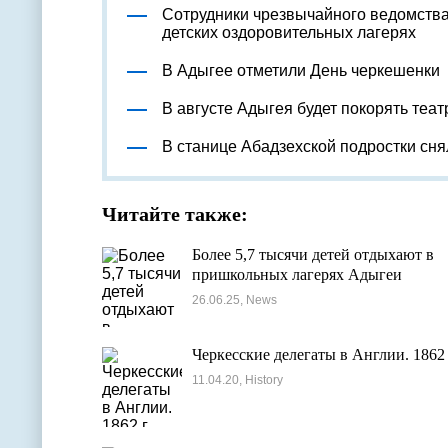
Сотрудники чрезвычайного ведомства
детских оздоровительных лагерях
В Адыгее отметили День черкешенки
В августе Адыгея будет покорять теа
В станице Абадзехской подростки сн
Читайте также:
Более 5,7 тысячи детей отдыхают в
пришкольных лагерях Адыгеи
26.06.25, News
Черкесские делегаты в Англии. 1862 
11.04.20, History