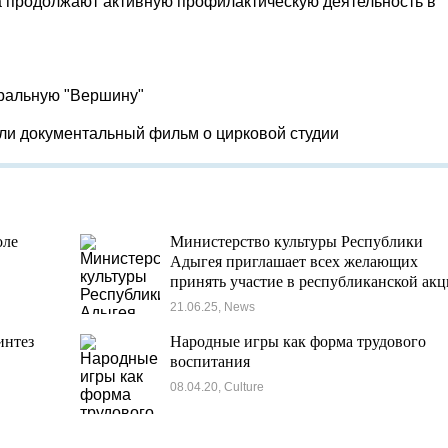
 продолжают активную профилактическую деятельность в
тральную "Вершину"
яли документальный фильм о цирковой студии
оле
Министерство культуры Республики
Адыгея приглашает всех желающих
принять участие в республиканской ак
«Золотое шитье адыгов»
21.06.25, News
интез
Народные игры как форма трудового
воспитания
08.04.20, Culture