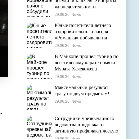
обсудили ключевые вопросы
жизнедеятельности
муниципалитета
29.06.26, News
Юные посетители летнего
оздоровительного лагеря
«Ромашка» побывали на
экскурсии в Дондуковском
29.06.26, News
музее
В Майкопе прошел турнир по
всестилевому карате памяти
Мурата Хачекожева
29.06.26, News
Максимальный результат
сразу по двум предметам!
29.06.26, News
-
Сотрудники чрезвычайного
ведомства продолжают
м
активную профилактическую
деятельность в детских
29.06.26, News