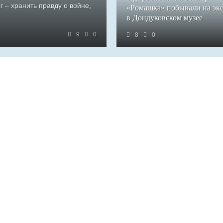
 – хранить правду о войне,
«Ромашка» побывали на эк
в Дондуковском музее
9
0
8
0