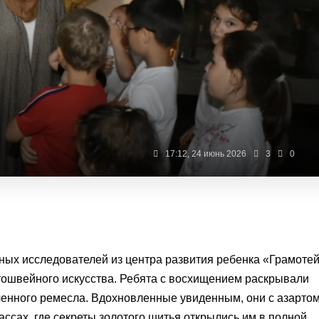
17:12, 24 июнь 2026
3
0
ных исследователей из центра развития ребенка «Грамотей
тошвейного искусства. Ребята с восхищением раскрывали
нченного ремесла. Вдохновленные увиденным, они с азарто
ассах, где секреты золотого шитья открылись им в полной