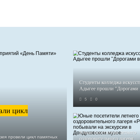
Студенты колледжа искусст
Адыгее прошли "Дорогами
5
0
али цикл
Юные посетители летнего
узея провели цикл памятных
оздоровительного лагеря