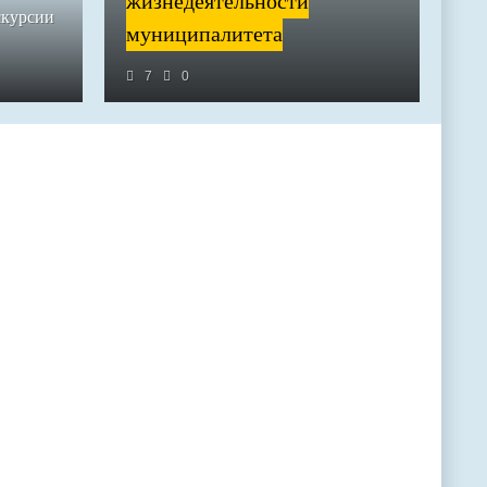
жизнедеятельности
скурсии
муниципалитета
7
0