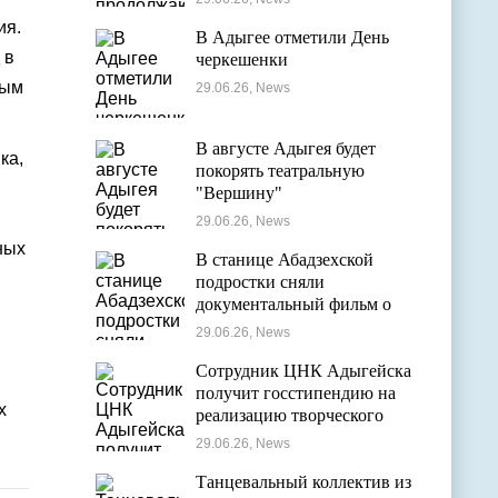
оздоровительных лагерях
ия.
В Адыгее отметили День
 в
черкешенки
лым
29.06.26, News
В августе Адыгея будет
ка,
покорять театральную
"Вершину"
29.06.26, News
ных
В станице Абадзехской
подростки сняли
документальный фильм о
цирковой студии
29.06.26, News
Сотрудник ЦНК Адыгейска
получит госстипендию на
х
реализацию творческого
проекта в области
29.06.26, News
кинематографии
Танцевальный коллектив из