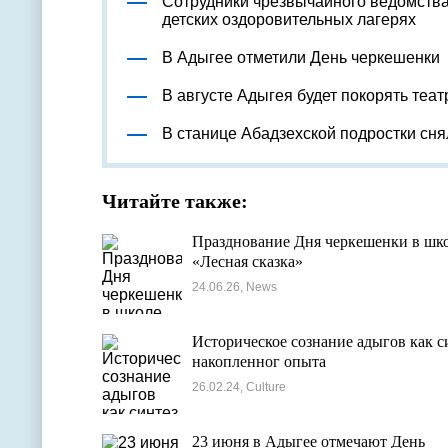
Сотрудники чрезвычайного ведомства
детских оздоровительных лагерях
В Адыгее отметили День черкешенки
В августе Адыгея будет покорять теа
В станице Абадзехской подростки сн
Читайте также:
Празднование Дня черкешенки в шк
«Лесная сказка»
24.06.26, News
Историческое сознание адыгов как с
накопленног опыта
26.02.24, Culture
23 июня в Адыгее отмечают День