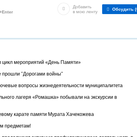
Добавить
Обсудить
(
в мою ленту
l+Enter
и цикл мероприятий «День Памяти»
е прошли "Дорогами войны"
лючевые вопросы жизнедеятельности муниципалитета
льного лагеря «Ромашка» побывали на экскурсии в
евому карате памяти Мурата Хачекожева
ум предметам!