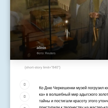
admin
Фото: Reuters
{short-story limit="840"}
Ко Дню Черкешенки музей погрузил ю
ка» в волшебный мир адыгского золо
тайны и постигали красоту этого уто
приступили к творчеству на мастер-кл