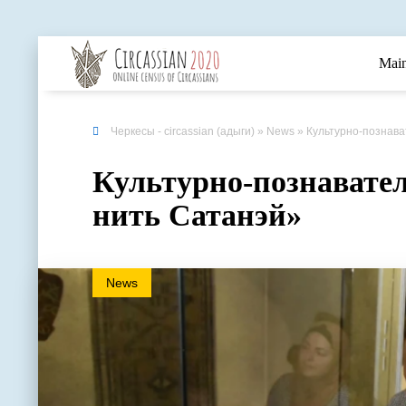
Mai
Черкесы - circassian (адыги)
»
News
» Культурно-познава
Культурно-познавате
нить Сатанэй» ⁣
News