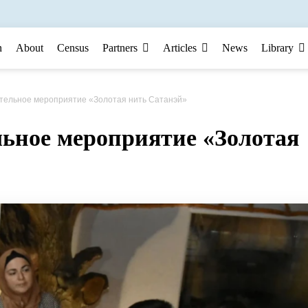
n
About
Census
Partners
Articles
News
Library
тельное мероприятие «Золотая нить Сатанэй» ⁣
льное мероприятие «Золотая