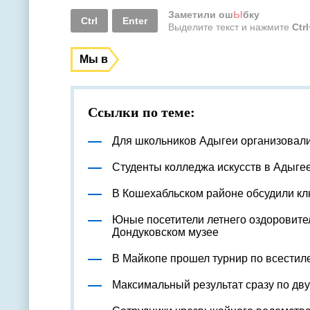
Заметили ош
Ы
бку
Ctrl
Enter
Выделите текст и нажмите
Ctr
Мы в
Ссылки по теме:
Для школьников Адыгеи организовал
Студенты колледжа искусств в Адыге
В Кошехабльском районе обсудили к
Юные посетители летнего оздоровите
Дондуковском музее
В Майкопе прошел турнир по всестил
Максимальный результат сразу по дв