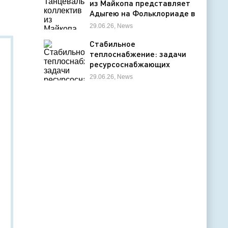
из Майкопа представляет
Адыгею на Фольклориаде в
Уфе
29.06.26, News
Стабильное
теплоснабжение: задачи
ресурсоснабжающих
организаций
29.06.26, News