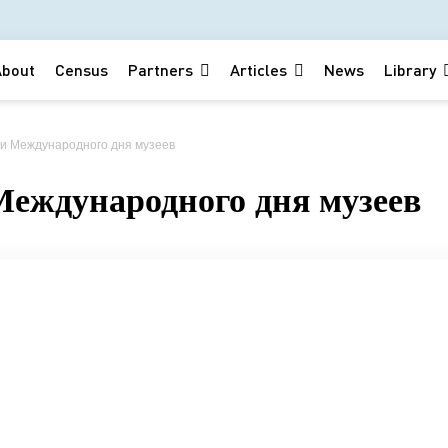
About
Census
Partners
Articles
News
Library
ии Международного дня музеев
Международного дня музеев