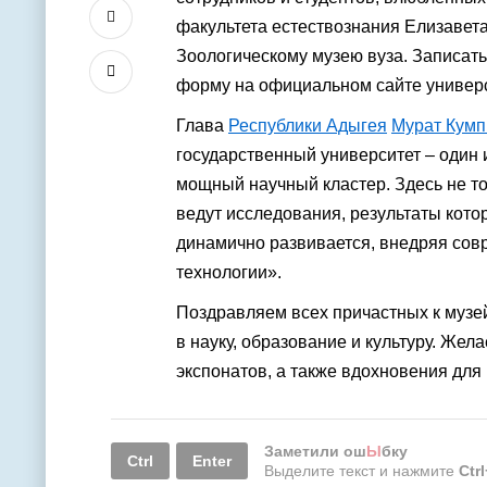
факультета естествознания Елизавет
Зоологическому музею вуза. Записат
форму на официальном сайте универс
Глава
Республики Адыгея
Мурат Кумп
государственный университет – один
мощный научный кластер. Здесь не т
ведут исследования, результаты кот
динамично развивается, внедряя со
технологии».
Поздравляем всех причастных к музе
в науку, образование и культуру. Же
экспонатов, а также вдохновения для
Заметили ош
Ы
бку
Ctrl
Enter
Выделите текст и нажмите
Ctr