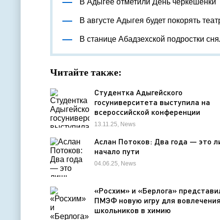
В Адыгее отметили День черкешенки
В августе Адыгея будет покорять теа
В станице Абадзехской подростки сн
Читайте также:
Студентка Адыгейского
госуниверситета выступила на
всероссийской конференции
13.11.25, News
Аслан Потоков: Два года — это 
начало пути
04.06.25, News
«Росхим» и «Берлога» представи
ПМЭФ новую игру для вовлечени
школьников в химию