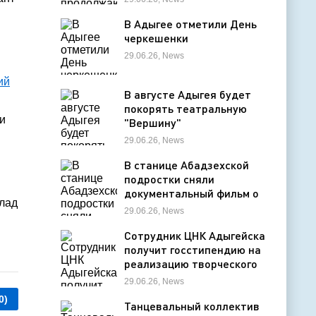
деятельность в детских
оздоровительных лагерях
В Адыгее отметили День
черкешенки
29.06.26, News
ий
В августе Адыгея будет
покорять театральную
и
"Вершину"
29.06.26, News
В станице Абадзехской
подростки сняли
документальный фильм о
клад
цирковой студии
29.06.26, News
Сотрудник ЦНК Адыгейска
получит госстипендию на
реализацию творческого
проекта в области
29.06.26, News
кинематографии
0)
Танцевальный коллектив