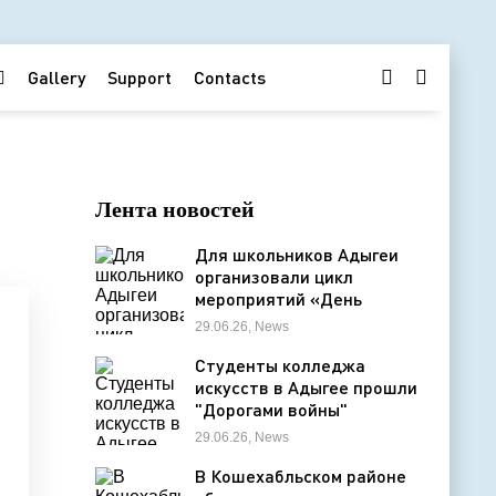
Gallery
Support
Contacts
Лента новостей
Для школьников Адыгеи
организовали цикл
мероприятий «День
Памяти»
29.06.26, News
Студенты колледжа
искусств в Адыгее прошли
"Дорогами войны"
29.06.26, News
В Кошехабльском районе