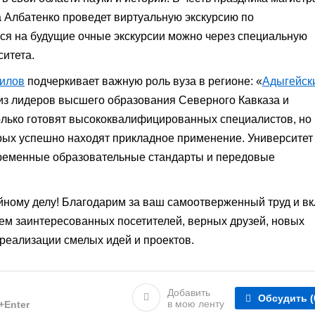
а Албатенко проведет виртуальную экскурсию по
ься на будущие очные экскурсии можно через специальную
итета.
илов
подчеркивает важную роль вуза в регионе: «
Адыгейск
 из лидеров высшего образования Северного Кавказа и
олько готовят высококвалифицированных специалистов, но 
орых успешно находят прикладное применение. Университет
временные образовательные стандарты и передовые
йному делу! Благодарим за ваш самоотверженный труд и в
лаем заинтересованных посетителей, верных друзей, новых
 реализации смелых идей и проектов.
Добавить
Обсудить
(
в мою ленту
l+Enter