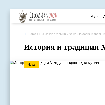
Main
Черкесы - circassian (адыги)
»
News
» История и традиц
История и традиции 
News