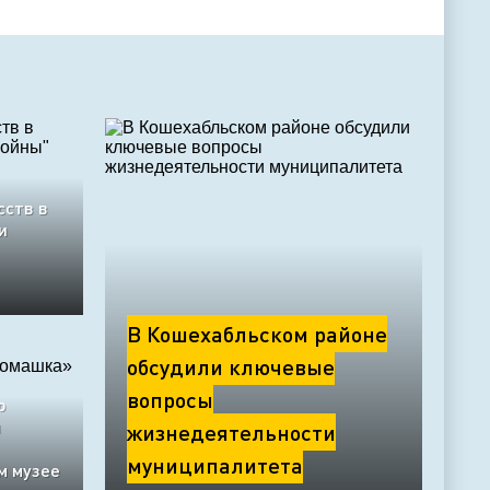
сств в
и
В Кошехабльском районе
обсудили ключевые
вопросы
о
я
жизнедеятельности
муниципалитета
м музее