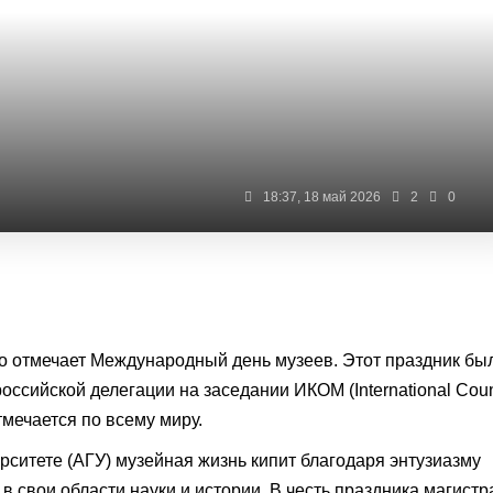
18:37, 18 май 2026
2
0
о отмечает Международный день музеев. Этот праздник бы
оссийской делегации на заседании ИКОМ (International Coun
тмечается по всему миру.
ситете (АГУ) музейная жизнь кипит благодаря энтузиазму
в свои области науки и истории. В честь праздника магистр