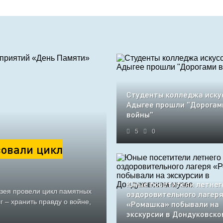
Студенты колледжа иску
Адыгее прошли "Дорогам
войны"
5
0
овали цикл
Юные посетители летнег
узея провели цикл памятных
оздоровительного лагер
 – хранить правду о войне,
«Ромашка» побывали на
экскурсии в Дондуковско