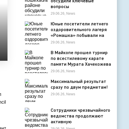
обсудили ключевые
вопросы
жизнедеятельности
29.06.26, News
муниципалитета
Юные посетители летнего
оздоровительного лагеря
«Ромашка» побывали на
экскурсии в Дондуковском
29.06.26, News
музее
В Майкопе прошел турнир
по всестилевому карате
памяти Мурата Хачекожева
29.06.26, News
Максимальный результат
сразу по двум предметам!
л
29.06.26, News
cil
Сотрудники чрезвычайного
ведомства продолжают
активную
профилактическую
ант
29.06.26, News