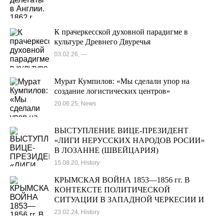
К прачеркесской духовной парадигме в
культуре Древнего Двуречья
03.02.26, ---
Мурат Кумпилов: «Мы сделали упор на
создание логистических центров»
20.06.25, News
ВЫСТУПЛЕНИЕ ВИЦЕ-ПРЕЗИДЕНТ
«ЛИГИ НЕРУССКИХ НАРОДОВ РОСИИ»
В ЛОЗАННЕ (ШВЕЙЦАРИЯ)
15.08.20, History
КРЫМСКАЯ ВОЙНА 1853—1856 гг. В
КОНТЕКСТЕ ПОЛИТИЧЕСКОЙ
СИТУАЦИИ В ЗАПАДНОЙ ЧЕРКЕСИИ И
В ГОСУДАРСТВЕ ШАМИЛЯ
23.02.24, History