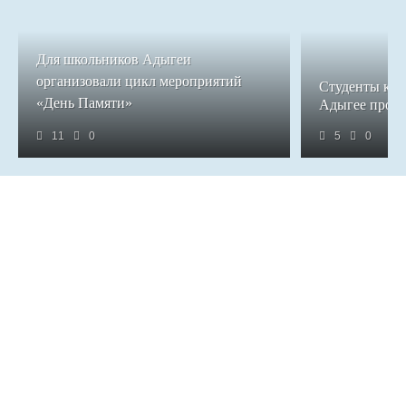
Для школьников Адыгеи
организовали цикл мероприятий
Студенты кол
«День Памяти»
Адыгее прош
11
0
5
0