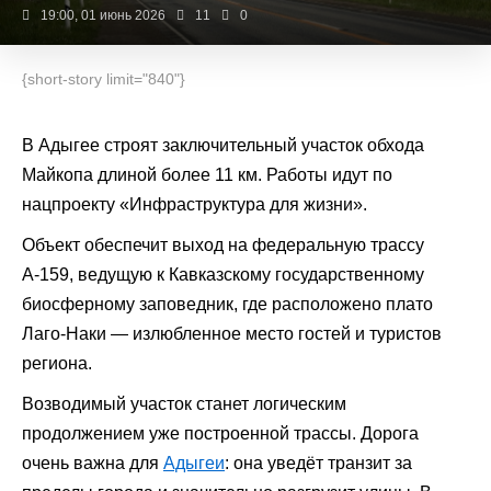
19:00, 01 июнь 2026
11
0
{short-story limit="840"}
В Адыгее строят заключительный участок обхода
Майкопа длиной более 11 км. Работы идут по
нацпроекту «Инфраструктура для жизни».
Объект обеспечит выход на федеральную трассу
А-159, ведущую к Кавказскому государственному
биосферному заповедник, где расположено плато
Лаго-Наки — излюбленное место гостей и туристов
региона.
Возводимый участок станет логическим
продолжением уже построенной трассы. Дорога
очень важна для
Адыгеи
: она уведёт транзит за