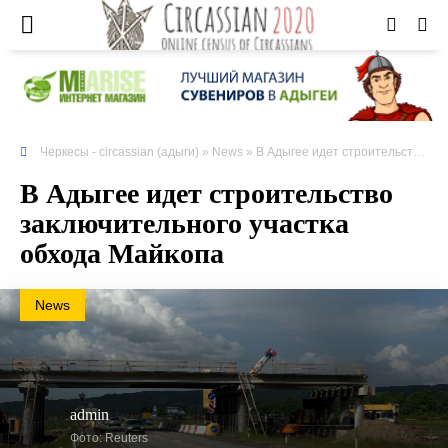
Черкесы - circassian (адыги)
»
News
» В Адыгее идет строительство заключительного участка обхода Майкопа
В Адыгее идет строительство
заключительного участка
обхода Майкопа
News
admin
Фото: Reuters